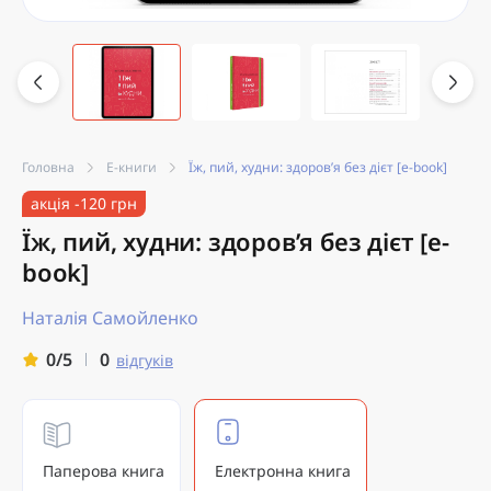
Головна
Е-книги
Їж, пий, худни: здоров’я без дієт [e-book]
акція -120 грн
Їж, пий, худни: здоров’я без дієт [e-
book]
Наталія Самойленко
0
0/5
відгуків
Паперова книга
Електронна книга