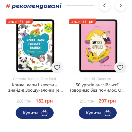
#
рекомендовані
акція -78 грн
акція -88 грн
Євгенія Попова, Лілу Рамі
Сергій Святенко
Крила, лапи і хвости –
50 уроків англійської.
знайди! Зоошукалочка [e-
Говоримо без помилок. Ок?
book]
[e-book]
182
грн
207
грн
260
грн
295
грн
Купити
Купити