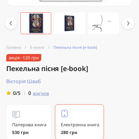
Головна
Е-книги
Пекельна пісня [e-book]
акція -120 грн
Пекельна пісня [e-book]
Вікторія Шваб
0
0/5
відгуків
Паперова книга
Електронна книга
530 грн
280 грн