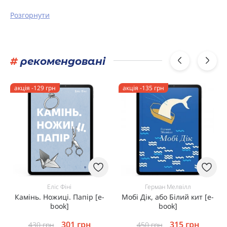
…
Розгорнути
#
рекомендовані
акція -129 грн
акція -135 грн
Еліс Фіні
Герман Мелвілл
Камінь. Ножиці. Папір [e-
Мобі Дік, або Білий кит [e-
book]
book]
301
грн
315
грн
430
грн
450
грн