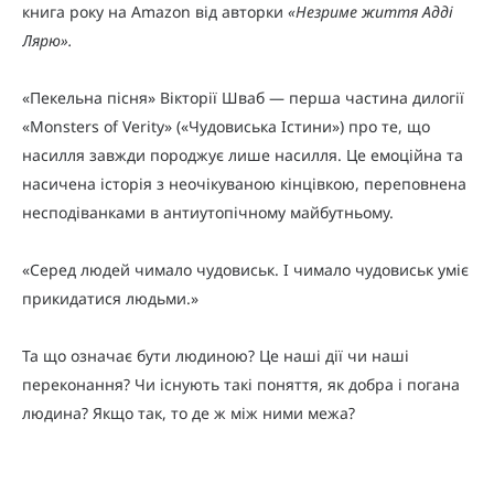
книга року на Amazon від авторки
«Незриме життя Адді
Лярю».
«Пекельна пісня» Вікторії Шваб — перша частина дилогії
«Monsters of Verity» («Чудовиська Істини») про те, що
насилля завжди породжує лише насилля. Це емоційна та
насичена історія з неочікуваною кінцівкою, переповнена
несподіванками в антиутопічному майбутньому.
«Серед людей чимало чудовиськ. І чимало чудовиськ уміє
прикидатися людьми.»
Та що означає бути людиною? Це наші дії чи наші
переконання? Чи існують такі поняття, як добра і погана
людина? Якщо так, то де ж між ними межа?