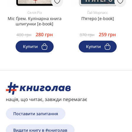
Селія Різ
Ґай Морпасс
Міс Ґрем. Кулінарна книга
Пʼятеро [e-book]
шпигунки [e-book]
280
грн
259
грн
400
грн
370
грн
Купити
Купити
нація, що читає, завжди перемагає
Поставити запитання
Видати книгу в #книголав