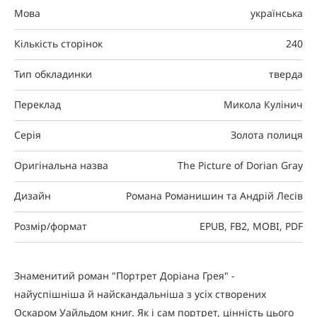
Мова
українська
Кількість сторінок
240
Тип обкладинки
тверда
Переклад
Микола Кулінич
Серія
Золота полиця
Оригінальна назва
The Picture of Dorian Gray
Дизайн
Романа Романишин та Андрій Лесів
Розмір/формат
EPUB, FB2, MOBI, PDF
Знаменитий роман "Портрет Доріана Грея" -
найуспішніша й найскандальніша з усіх створених
Оскаром Уайльдом книг. Як і сам портрет, цінність цього