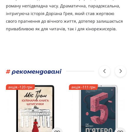
роману непідвладна часу. Драматична, парадоксальна,
інтригуюча історія Доріана Грея, який став жертвою
свого прагнення до вічного життя, дотепер залишається
привабливою як для читачів, так і для кінорежисерів.
#
рекомендовані
акція -120 грн
акція -111 грн