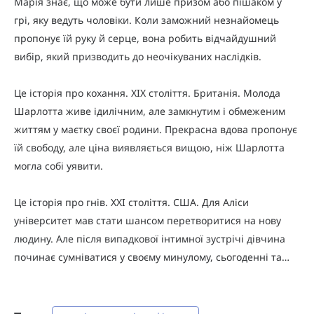
Марія знає, що може бути лише призом або пішаком у
грі, яку ведуть чоловіки. Коли заможний незнайомець
пропонує їй руку й серце, вона робить відчайдушний
вибір, який призводить до неочікуваних наслідків.
Це історія про кохання. XIX століття. Британія. Молода
Шарлотта живе ідилічним, але замкнутим і обмеженим
життям у маєтку своєї родини. Прекрасна вдова пропонує
їй свободу, але ціна виявляється вищою, ніж Шарлотта
могла собі уявити.
Це історія про гнів. XXI століття. США. Для Аліси
університет мав стати шансом перетворитися на нову
людину. Але після випадкової інтимної зустрічі дівчина
починає сумніватися у своєму минулому, сьогоденні та…