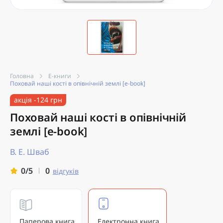
Головна
Е-книги
Поховай наші кості в опівнічній землі [e-book]
акція -124 грн
Поховай наші кості в опівнічній
землі [e-book]
В. Е. Шваб
0
0/5
відгуків
Паперова книга
Електронна книга