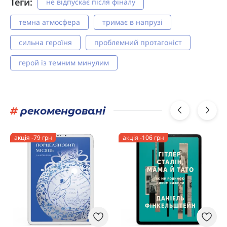
Теги:
не відпускає після фіналу
темна атмосфера
тримає в напрузі
сильна героїня
проблемний протагоніст
герой із темним минулим
#
рекомендовані
акція -79 грн
акція -106 грн