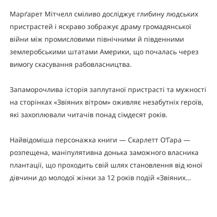
Марґарет Мітчелл сміливо досліджує глибину людських
пристрастей і яскраво зображує драму громадянської
війни між промисловими північними й південними
землеробськими штатами Америки, що почалась через
вимогу скасування рабовласництва.
Запаморочлива історія заплутаної пристрасті та мужності
на сторінках «Звіяних вітром» оживляє незабутніх героїв,
які захоплювали читачів понад сімдесят років.
Найвідоміша персонажка книги — Скарлетт О’Гара —
розпещена, маніпулятивна донька заможного власника
плантації, що проходить свій шлях становлення від юної
дівчини до молодої жінки за 12 років подій «Звіяних…