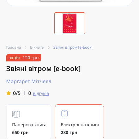
Головна
Е-книги
Звіяні вітром [e-book]
акція -120 грн
Звіяні вітром [e-book]
Марґарет Мітчелл
0
0/5
відгуків
Паперова книга
Електронна книга
650 грн
280 грн