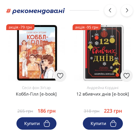
#
рекомендовані
акція -79 грн
акція -95 грн
Сесіл фон Зіґсар
Андрейна Кордані
Коббл-Гілл [e-book]
12 вбивчих днів [e-book]
186
грн
223
грн
265
грн
318
грн
Купити
Купити