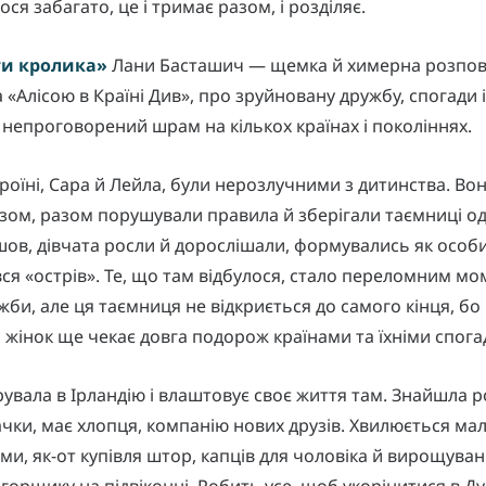
ся забагато, це і тримає разом, і розділяє.
и кролика»
Лани Басташич — щемка й химерна розпов
«Алісою в Країні Див», про зруйновану дружбу, спогади і 
непроговорений шрам на кількох країнах і поколіннях.
ероїні, Сара й Лейла, були нерозлучними з дитинства. Во
зом, разом порушували правила й зберігали таємниці од
шов, дівчата росли й дорослішали, формувались як особи
вся «острів». Те, що там відбулося, стало переломним м
ужби, але ця таємниця не відкриється до самого кінця, бо
, жінок ще чекає довга подорож країнами та їхніми спога
рувала в Ірландію і влаштовує своє життя там. Знайшла 
чки, має хлопця, компанію нових друзів. Хвилюється м
ми, як-от купівля штор, капців для чоловіка й вирощува
 горщику на підвіконні. Робить усе, щоб укорінитися в Ду