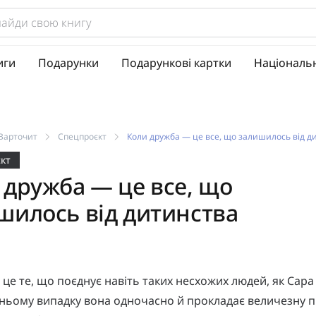
иги
Подарунки
Подарункові картки
Національ
Варточит
Спецпроєкт
Коли дружба — це все, що залишилось від д
кт
 дружба — це все, що
шилось від дитинства
це те, що поєднує навіть таких несхожих людей, як Сара
хньому випадку вона одночасно й прокладає величезну п