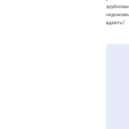
зруйнован
недомовка
вдають?