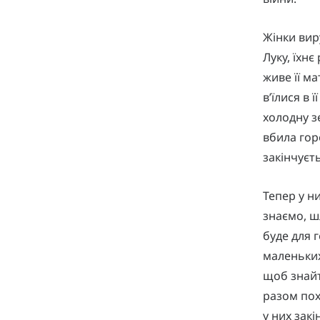
Жінки вир
Луку, їхнє
живе її ма
в’їлися в 
холодну з
вбила гор
закінчуєт
Тепер у ни
знаємо, ш
буде для 
маленьких
щоб знайт
разом пох
у них зак