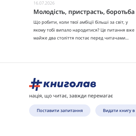
16.07.2026
и
Молодість, пристрасть, боротьба
.
Що робити, коли твої амбіції більші за світ, у
якому тобі випало народитися? Це питання вже
знову
майже два століття постає перед читачами
оч і не
«Червоного і чорного» – найвідомішого роману
Стендаля, який вважают
нація, що читає, завжди перемагає
Поставити запитання
Видати книгу в