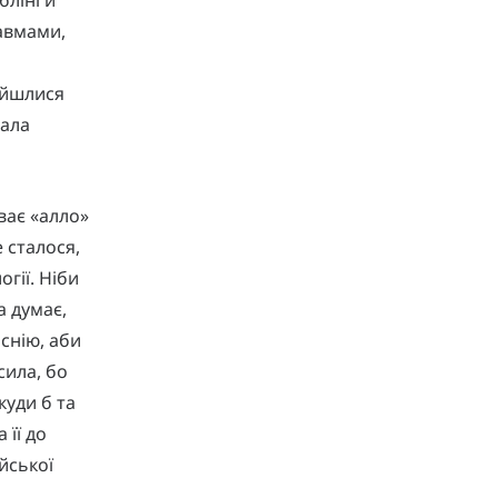
равмами,
ійшлися
рала
ває «алло»
 сталося,
гії. Ніби
а думає,
снію, аби
сила, бо
куди б та
 її до
ійської