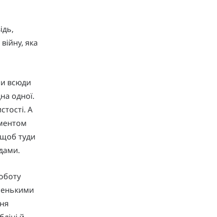
ідь,
війну, яка
ни всюди
на одної.
стості. А
оментом
 щоб туди
дами.
роботу
аленькими
ння
бліні й