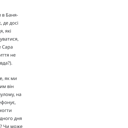
 в Баня-
 де досі
, які
луватися,
е Сара
иття не
вда?).
е, як ми
им він
улому, на
ефонує,
могти
одного дня
і? Чи може