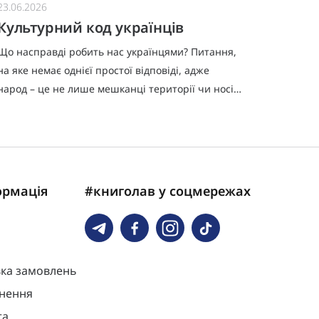
23.06.2026
18.06.20
Культурний код українців
Повер
Що насправді робить нас українцями? Питання,
«Отже, 
на яке немає однієї простої відповіді, адже
страху: 
народ – це не лише мешканці території чи носії
миру, лю
мови, а й тисячі дрібних звичок, ремесел,
краси, і
пісень, образів і смак
врівнова
ормація
#книголав у соцмережах
вка замовлень
нення
та