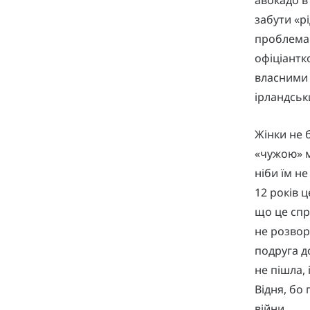
забути «р
проблемам
офіціантк
власними 
ірландськ
Жінки не 
«чужою» м
ніби їм н
12 років ц
що це спр
не розвор
подруга д
не пішла, 
Відня, бо 
війни.