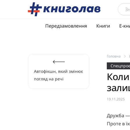
Передзамовлення
Книги
Е-кн
Головна
Спецпроє
Автофікшн, який змінює
Коли
погляд на речі
зали
19.11.2025
Дружба — 
Проте в ї