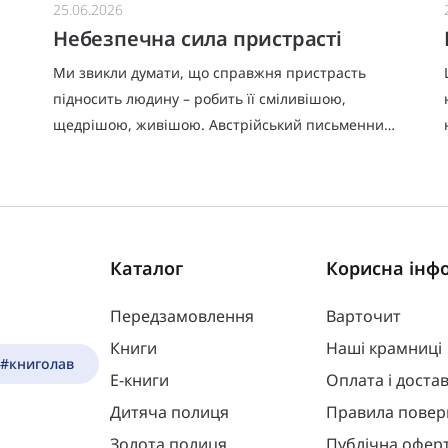
25.06.2026
Небезпечна сила пристрасті
Ми звикли думати, що справжня пристрасть
підносить людину – робить її сміливішою,
щедрішою, живішою. Австрійський письменник
Леопольд фон Захер-Мазох показує її зворотний,
значно тривожніший бік. У по
Каталог
Корисна інф
Передзамовлення
Варточит
Книги
Наші крамниці
 #книголав
Е-книги
Оплата і доста
Дитяча полиця
Правила повер
Золота полиця
Публічна офер