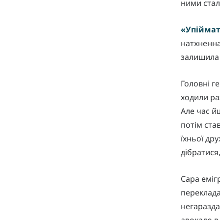
ними стало
«Упіймат
натхненна 
залишила 
Головні г
ходили ра
Але час й
потім ста
їхньої др
дібратися
Сара еміг
переклада
негаразда
авокадо в