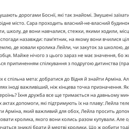
ушають дорогами Боснії, які так знайомі. Змушені заїхати
 рідне місто. Сара проходить власний-не-власний будинок,
ти, школу, де вони навчалися, стежки, якими ходили, місця
її спогади назавжди: пам’ятник, на якому вони вчилися ці
емлю, де ховали кролика Лейли, чи закуток за школою, д
обця. Майже нічого з цього зараз не має значення, бо ж
ься припиненням спілкування з подругою дитинства (пра
х є спільна мета: добратися до Відня й знайти Арміна. Ал
лях іноді важливіший, ніж кінцева точка призначення. Як
героїнь? Їхня дружба все ще тримається на давньому мин
 актах допомоги, які підтримують їх на плаву: Лейла тел
и Арміна, який важливий для обох, Лейла просить допо
овати кролика, якого вони колись разом купували. Але 
інчаться зниклі брати й мертві кролики. Що ж робити тод