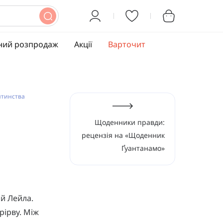
ний розпродаж
Акції
Варточит
итинства
Щоденники правди:
рецензія на «Щоденник
Ґуантанамо»
 й Лейла.
рірву. Між