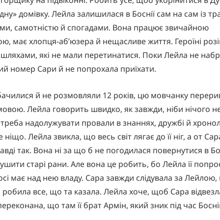
ідну» домівку. Лейла залишилася в Боснії сам на сам із т
и, самотністю й спогадами. Вона працює звичайною
ою, має хлопця-аб’юзера й нещасливе життя. Героїні роз
шляхами, які не мали перетинатися. Поки Лейла не наб
ий номер Сари й не попрохала приїхати.
бачилися й не розмовляли 12 років, цю мовчанку перери
овою. Лейла говорить швидко, як завжди, ніби нічого не
е треба надолужувати провали в знаннях, дружбі й хроноло
е ніщо. Лейла звикла, що весь світ лягає до її ніг, а от Сар
авді так. Вона ні за що б не погодилася повернутися в Бо
ушити старі рани. Але вона це робить, бо Лейла її попро
осі має над нею владу. Сара завжди слідувала за Лейлою, 
і робила все, що та казала. Лейла хоче, щоб Сара відвезла
переконана, що там її брат Армін, який зник під час Босн