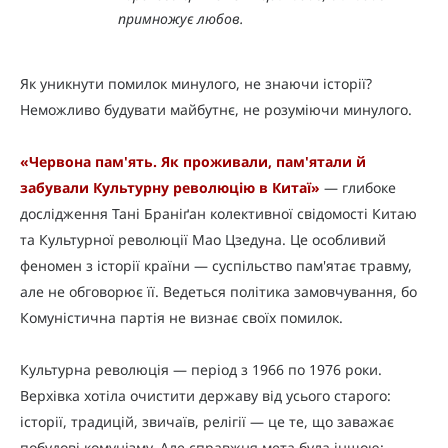
примножує любов.
Як уникнути помилок минулого, не знаючи історії?
Неможливо будувати майбутнє, не розуміючи минулого.
«Червона пам'ять. Як проживали, пам'ятали й
забували Культурну революцію в Китаї»
— глибоке
дослідження Тані Браніґан колективної свідомості Китаю
та Культурної революції Мао Цзедуна. Це особливий
феномен з історії країни — суспільство пам'ятає травму,
але не обговорює її. Ведеться політика замовчування, бо
Комуністична партія не визнає своїх помилок.
Культурна революція — період з 1966 по 1976 роки.
Верхівка хотіла очистити державу від усього старого:
історії, традицій, звичаїв, релігії — це те, що заважає
побудові комунізму. Але справжня мета була іншою: