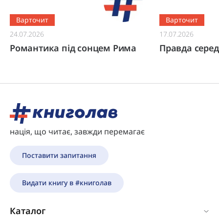
Варточит
Варточит
24.07.2026
17.07.2026
Романтика під сонцем Рима
Правда серед
нація, що читає, завжди перемагає
Поставити запитання
Видати книгу в #книголав
Каталог