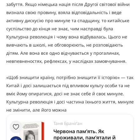
забуття. Якщо німецька нація після Другої світової війни
визнала свою провину, взяла відповідальність і веде
активну дискусію про минуле та спадщину, то китайське
суспільство до кінця не знає, чим насправді була
Культурна революція і чому вона відбувалась. Цього не
вивчають в школі, не обговорюють, не розповідають
дітям. Але вона все одно відчувається у прогалинах,
невпевненостях, рефлексах, у наслідках замовчування.
«Щоб знищити країну, потрібно знищити її історію» — так
Китай і досі залишається під впливом культу особи та не
вміє йому опиратися, досі не знає себе й своє минуле.
Культурна революція і досі частина їхнього життя, минуле
не змінити, але його можна
Таня Браніґан
Червона пам’ять. Як
проживали, пам’ятали й