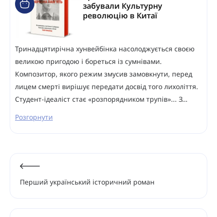
забували Культурну
революцію в Китаї
Тринадцятирічна хунвейбінка насолоджується своєю
великою пригодою і бореться із сумнівами.
Композитор, якого режим змусив замовкнути, перед
лицем смерті вирішує передати досвід того лихоліття.
Студент-ідеаліст стає «розпорядником трупів»... З…
Розгорнути
Перший український історичний роман