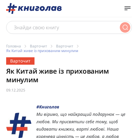
Головна
Варточит
Варточит
Як Китай живе із прихованим минулим
Варточит
Як Китай живе із прихованим
минулим
09.12.2025
#Книголав
Ми віримо, що найкращий подарунок — це
любов. Ми присвятили себе тому, щоб
видавати книжки, варті любові. Наша
коренева цінність — це любов, а любов