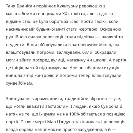
Таня Браніґан порівнює Культурну революцію з
масштабними геноцидами ХХ століття, але з однією
відмінністю: це була боротьба «свої проти своїх», коли
насильник міг будь-якої миті стати жертвою. Основною
рушійною силою революції стали підлітки — школярі та
студенти. Вони об'єднувалися в загони хунвейбінів, які
влаштовували погроми, залякували, били, обкрадали,
могли вбити посеред вулиці, магазину чи школи. А партія
це ініціювала й підтримувала. Але незабаром ситуація
вийшла з-під контролю й погроми тепер влаштовували
хунвейбінам.
Знищувались храми, книги, традиційне вбрання — усе,
що могли вважати застарілим. І людей, якщо був хоча б
натяк на те, що їх думка не на 100% збігається з позицією
партії. Після смерті Мао Цзедуна закінчилась і революція,
влада обрала напрямок не просто засудження, а й —