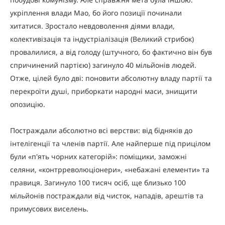
укріплення влади Мао, бо його позиції починали
хитатися. Зростало невдоволення діями влади,
колективізація та індустріалізація (Великий стрибок)
провалилися, а від голоду (штучного, бо фактично він був
спричинений партією) загинуло 40 мільйонів людей.
Отже, цілей було дві: поновити абсолютну владу партії та
перекроїти душі, приборкати народні маси, знищити
опозицію.
Постраждали абсолютно всі верстви: від бідняків до
інтелігенції та членів партії. Але найперше під прицілом
були «п'ять чорних категорій»: поміщики, заможні
селяни, «контрреволюціонери», «небажані елементи» та
правиця. Загинуло 100 тисяч осіб, ще близько 100
мільйонів постраждали від чисток, нападів, арештів та
примусових виселень.