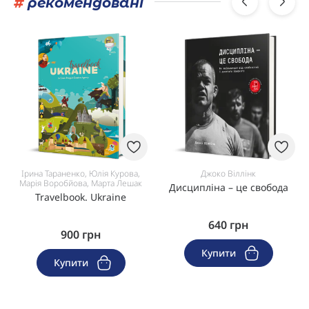
#
рекомендовані
Ірина Тараненко, Юлія Курова,
Джоко Віллінк
Марія Воробйова, Марта Лешак
Дисципліна – це свобода
Travelbook. Ukraine
640
грн
900
грн
Купити
Купити