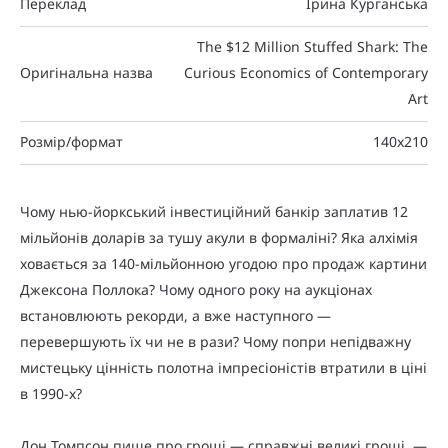
Переклад
Ірина Курганська
The $12 Million Stuffed Shark: The
Оригінальна назва
Curious Economics of Contemporary
Art
Розмір/формат
140х210
Чому нью-йоркський інвестиційний банкір заплатив 12
мільйонів доларів за тушу акули в формаліні? Яка алхімія
ховається за 140-мільйонною угодою про продаж картини
Джексона Поллока? Чому одного року на аукціонах
встановлюють рекорди, а вже наступного —
перевершують їх чи не в рази? Чому попри непідважну
мистецьку цінність полотна імпресіоністів втратили в ціні
в 1990-х?
Дон Томпсон пише про гроші — справжні великі гроші, —