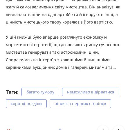
жагу й самозвеличення світу мистецтва. Він аналізує, як
визначають ціни на одні артоб’єкти й ігнорують інші, а
цінність мистецького твору корелює з його вартістю.
У цій книжці було вперше розглянуто економіку й
маркетингові стратегії, що дозволяють ринку сучасного
мистецтва генерувати такі астрономічні ціни.
Спираючись на інтерв’ю з колишніми й нинішніми
керівниками аукціонних домів і галерей, митцями та…
Теги:
багато гумору
неможливо відірватися
короткі розділи
чіпляє з перших сторінок