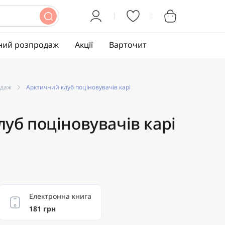
ний розпродаж
Акції
Варточит
одаж
Арктичний клуб поціновувачів карі
уб поціновувачів карі
Електронна книга
181 грн