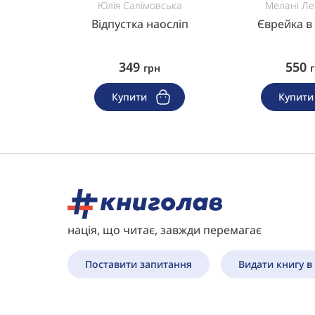
Юлія Салімовська
Мелані Ле
динок
Відпустка наосліп
Єврейка в
349
550
грн
Купити
Купит
нація, що читає, завжди перемагає
Поставити запитання
Видати книгу в