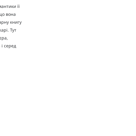
мантики її
 що вона
арну книгу
арі. Тут
єра,
 і серед