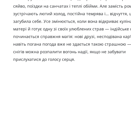
сяйво, поїздки на санчатах і теплі обійми. Але замість ро
зустрічають лютий холод, постійна темрява і… відчуття,
загубила себе. Усе змінюється, коли вона відкриває кулін
матері й готує одну зі своїх улюблених страв — індійське к
починається справжня магія: нові друзі, несподівана кар’
навіть погана погода вже не здається такою страшною —
снігів можна розпалити вогонь надії, якщо не забувати
прислухатися до голосу серця.