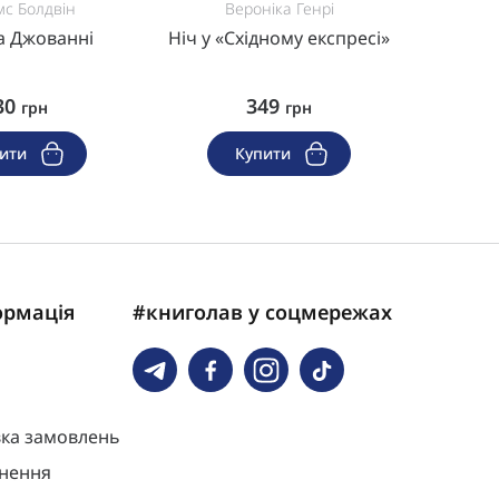
с Болдвін
Вероніка Генрі
Е
а Джованні
Ніч у «Східному експресі»
Оповід
30
349
грн
грн
пити
Купити
ормація
#книголав у соцмережах
вка замовлень
нення