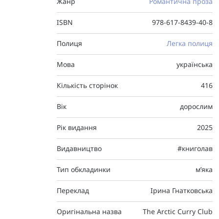
Жанр
Романтична проза
ISBN
978-617-8439-40-8
Полиця
Легка полиця
Мова
українська
Кількість сторінок
416
Вік
дорослим
Рік видання
2025
Видавництво
#книголав
Тип обкладинки
м’яка
Переклад
Ірина Гнатковська
Оригінальна назва
The Arctic Curry Club