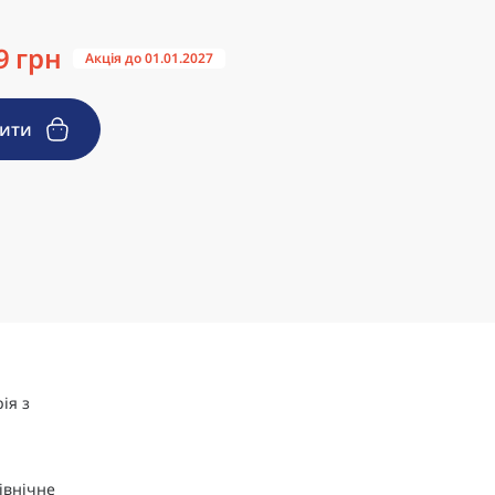
9 грн
Акція до 01.01.2027
пити
ія з
івнічне