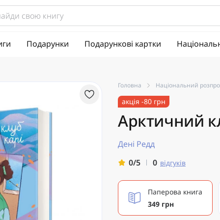
иги
Подарунки
Подарункові картки
Національ
Головна
Національний розпр
акція -80 грн
Арктичний кл
Дені Редд
0
0/5
відгуків
Паперова книга
349 грн