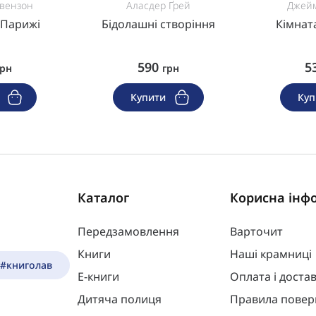
вензон
Аласдер Ґрей
Джейм
 Парижі
Бідолашні створіння
Кімнат
590
5
грн
грн
и
Купити
Ку
Каталог
Корисна інф
Передзамовлення
Варточит
Книги
Наші крамниці
 #книголав
Е-книги
Оплата і доста
Дитяча полиця
Правила повер