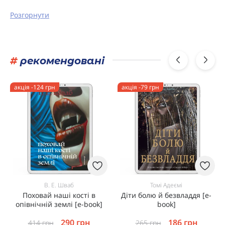
Розгорнути
#
рекомендовані
акція -124 грн
акція -79 грн
В. Е. Шваб
Томі Адеємі
Поховай наші кості в
Діти болю й безвладдя [e-
опівнічній землі [e-book]
book]
290
грн
186
грн
414
грн
265
грн