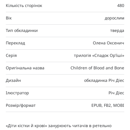
Кількість сторінок
480
Вік
дорослим
Тип обкладинки
тверда
Переклад
Олена Оксенич
Серія
трилогія «Спадок Ор’їші»
Оригінальна назва
Children of Blood and Bone
Дизайн
обкладинка Річ Діес
Ілюстратор
Річ Діес
Розмір/формат
EPUB, FB2, MOBI
«Діти кістки й крові» занурюють читачів в ретельно