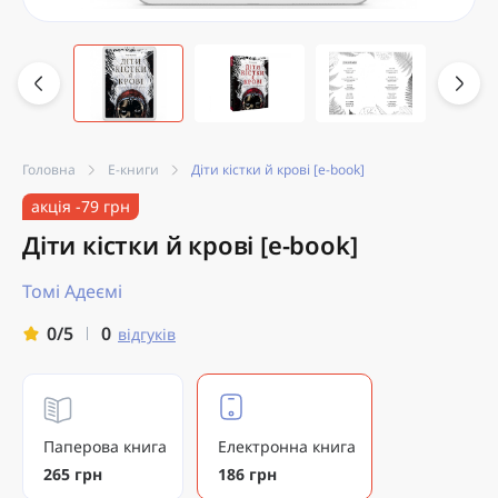
Головна
Е-книги
Діти кістки й крові [e-book]
акція -79 грн
Діти кістки й крові [e-book]
Томі Адеємі
0
0/5
відгуків
Паперова книга
Електронна книга
265 грн
186 грн