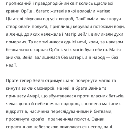
прописаний і правдоподібний світ колись щасливої
країни Ор’їші, багато жителів якої володіли магією.
Цілителі лікували від усіх хвороб, Палії вміли власноруч
створювати полум’я, Припливці керували потоками води,
а Женці, до яких належала і Матір Зейлі, викликали духи
померлих. Та все змінилося однієї ночі, коли, за наказом
безжального короля Ор’їші, усіх магів було вбито. Магія
зникла, Зейлі залишилася без матері, а її народ — без
надії.
Проте тепер Зейлі отримує шанс повернути магію та
кинути виклик монархії. На неї, її брата Зайна та
принцесу Амарі, що збунтувалася проти власних батьків,
чекає довга й небезпечна подорож, сповнена магічних
відкриттів, насичена переслідуваннями й битвами,
просякнута кров’ю і прагненням помсти. Однак
справжньою небезпекою виявляються несподівані…