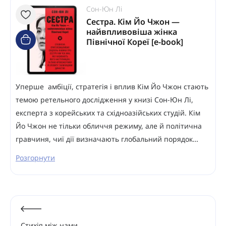
Сон-Юн Лі
Сестра. Кім Йо Чжон —
найвпливовіша жінка
Північної Кореї [e-book]
Уперше амбіції, стратегія і вплив Кім Йо Чжон стають
темою ретельного дослідження у книзі Сон-Юн Лі,
експерта з корейських та східноазійських студій. Кім
Йо Чжон не тільки обличчя режиму, але й політична
гравчиня, чиї дії визначають глобальний порядок…
Розгорнути
Стихія між нами