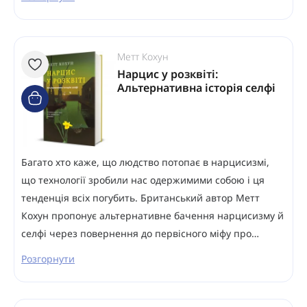
Метт Кохун
Нарцис у розквіті:
Альтернативна історія селфі
Багато хто каже, що людство потопає в нарцисизмі,
що технології зробили нас одержимими собою і ця
тенденція всіх погубить. Британський автор Метт
Кохун пропонує альтернативне бачення нарцисизму й
селфі через повернення до первісного міфу про…
Розгорнути