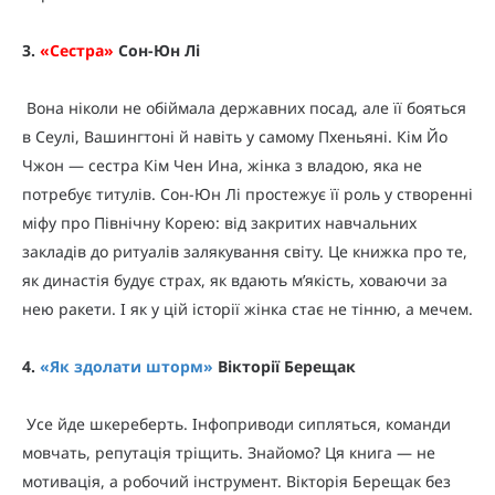
3.
«
Сестра
»
Сон-Юн Лі
Вона ніколи не обіймала державних посад, але її бояться
в Сеулі, Вашингтоні й навіть у самому Пхеньяні. Кім Йо
Чжон — сестра Кім Чен Ина, жінка з владою, яка не
потребує титулів. Сон-Юн Лі простежує її роль у створенні
міфу про Північну Корею: від закритих навчальних
закладів до ритуалів залякування світу. Це книжка про те,
як династія будує страх, як вдають м’якість, ховаючи за
нею ракети. І як у цій історії жінка стає не тінню, а мечем.
4.
«
Як здолати шторм
»
Вікторії Берещак
Усе йде шкереберть. Інфоприводи сипляться, команди
мовчать, репутація тріщить. Знайомо? Ця книга — не
мотивація, а робочий інструмент. Вікторія Берещак без