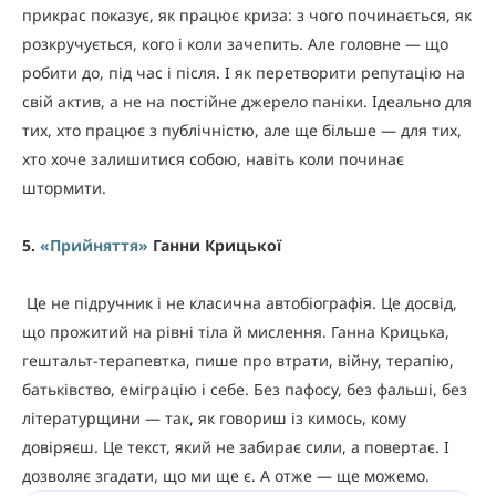
прикрас показує, як працює криза: з чого починається, як
розкручується, кого і коли зачепить. Але головне — що
робити до, під час і після. І як перетворити репутацію на
свій актив, а не на постійне джерело паніки. Ідеально для
тих, хто працює з публічністю, але ще більше — для тих,
хто хоче залишитися собою, навіть коли починає
штормити.
5.
«
Прийняття
»
Ганни Крицької
Це не підручник і не класична автобіографія. Це досвід,
що прожитий на рівні тіла й мислення. Ганна Крицька,
гештальт-терапевтка, пише про втрати, війну, терапію,
батьківство, еміграцію і себе. Без пафосу, без фальші, без
літературщини — так, як говориш із кимось, кому
довіряєш. Це текст, який не забирає сили, а повертає. І
дозволяє згадати, що ми ще є. А отже — ще можемо.