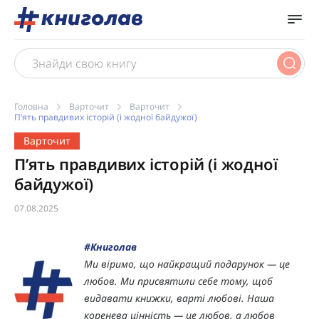
Головна
Варточит
Варточит
П’ять правдивих історій (і жодної байдужої)
Варточит
П’ять правдивих історій (і жодної
байдужої)
07.08.2025
#Книголав
Ми віримо, що найкращий подарунок — це
любов. Ми присвятили себе тому, щоб
видавати книжки, варті любові. Наша
коренева цінність — це любов, а любов