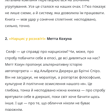
угрупування. Усе це сталося на наших очах. І Г’юз показує
не лише схеми, а й систему, яка дозволила їм працювати.
Книга — мов удар у сонячне сплетіння: несподівано,
сильно, точно.
2.
«
Нарцис у розквіті
»
Метта Кохуна
Селфі — це справді про нарцисизм? Чи, може, про
спробу побачити себе в епосі, де всі дивляться на нас?
Метт Кохун пропонує альтернативну історію
автопортрета — від Альбрехта Дюрера до Брітні Спірз.
Він не засуджує, не моралізує, а розгортає філософське,
культурне й політичне осмислення нашого «я». Це
глибока, тонка й несподівано ніжна книжка — про спробу
врятувати себе в дзеркалі, поки світ хоче бачити щось
інше. І ще — про те, що обличчя ніколи не буває
порожнім.