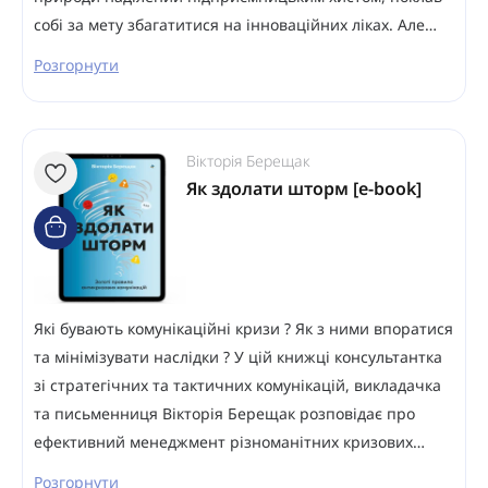
собі за мету збагатитися на інноваційних ліках. Але…
Розгорнути
Вікторія Берещак
Як здолати шторм [e-book]
Які бувають комунікаційні кризи ? Як з ними впоратися
та мінімізувати наслідки ? У цій книжці консультантка
зі стратегічних та тактичних комунікацій, викладачка
та письменниця Вікторія Берещак розповідає про
ефективний менеджмент різноманітних кризових…
Розгорнути