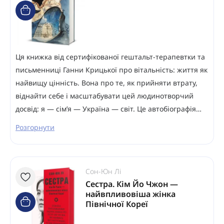
Ця книжка від сертифікованої гештальт-терапевтки та
письменниці Ганни Крицької про вітальність: життя як
найвищу цінність. Вона про те, як прийняти втрату,
віднайти себе і масштабувати цей людинотворчий
досвід: я — сім’я — Україна — світ. Це автобіографія…
Розгорнути
Сон-Юн Лі
Сестра. Кім Йо Чжон —
найвпливовіша жінка
Північної Кореї