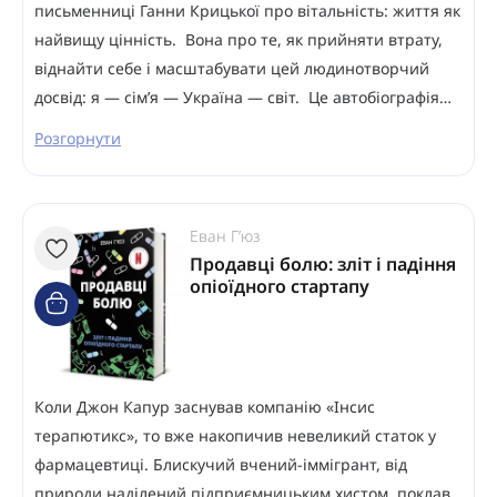
письменниці Ганни Крицької про вітальність: життя як
найвищу цінність. Вона про те, як прийняти втрату,
віднайти себе і масштабувати цей людинотворчий
досвід: я — сім’я — Україна — світ. Це автобіографія…
Розгорнути
Еван Г’юз
Продавці болю: зліт і падіння
опіоїдного стартапу
Коли Джон Капур заснував компанію «Інсис
терапютикс», то вже накопичив невеликий статок у
фармацевтиці. Блискучий вчений-іммігрант, від
природи наділений підприємницьким хистом, поклав