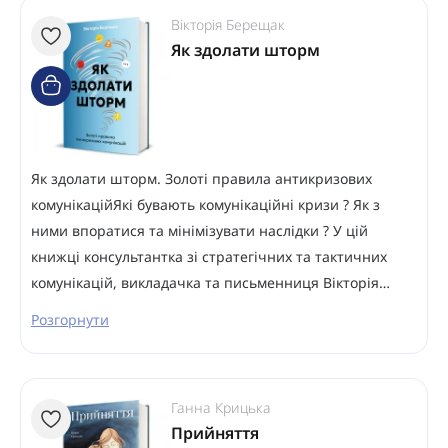
Вікторія Берещак
Як здолати шторм
Як здолати шторм. Золоті правила антикризових
комунікаційЯкі бувають комунікаційні кризи ? Як з
ними впоратися та мінімізувати наслідки ? У цій
книжці консультантка зі стратегічних та тактичних
комунікацій, викладачка та письменниця Вікторія…
Розгорнути
Ганна Крицька
Прийняття