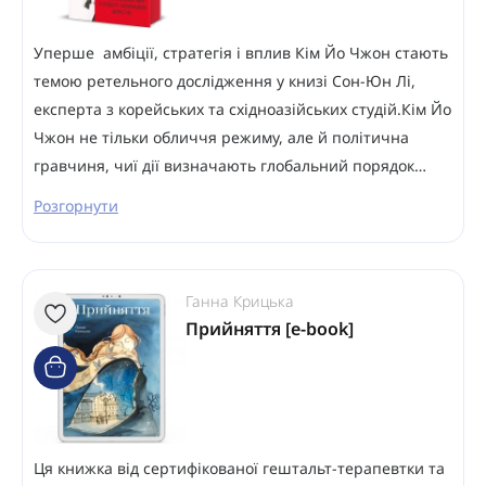
Уперше амбіції, стратегія і вплив Кім Йо Чжон стають
темою ретельного дослідження у книзі Сон-Юн Лі,
експерта з корейських та східноазійських студій.Кім Йо
Чжон не тільки обличчя режиму, але й політична
гравчиня, чиї дії визначають глобальний порядок…
Розгорнути
Ганна Крицька
Прийняття [e-book]
Ця книжка від сертифікованої гештальт-терапевтки та