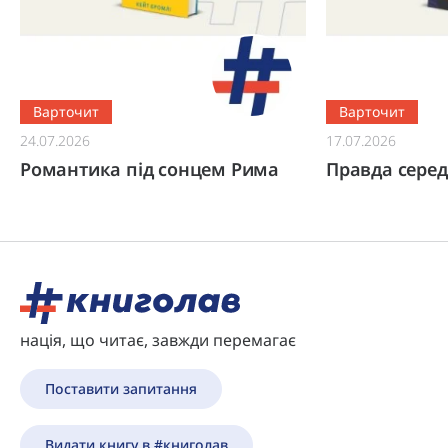
Варточит
Варточит
24.07.2026
17.07.2026
Романтика під сонцем Рима
Правда серед
нація, що читає, завжди перемагає
Поставити запитання
Видати книгу в #книголав