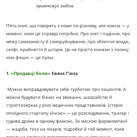
примножує любов.
П’ять книг, що говорять з нами по-різному, але кожна — у
момент, коли це справді потрібно. Про злет і падіння, про
межу самозахисту й саморуйнування, про обличчя влади,
селфі, прийняття й шторм. Це не просто книжки з полиці
нон-фікшн — це пульс.
1.
«
Продавці болю
»
Евана Г’юза
Можна виправдовувати себе турботою про пацієнтів. А
можна будувати бізнес на звиканні, шахрайстві й
стриптизерках у ролі медичних представників. Історія
опіоїдного стартапу «Інсис» — це розслідування, трилер і
судова драма в одному флаконі. За маскою фармкомпанії
— жадоба, тиск на лікарів, підробки й той момент, коли
легальна компанія перетворюється на злочинне