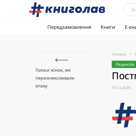
Передзамовлення
Книги
Е-кн
Головна
Рецензія
Голоси жінок, які
Пост
переосмислювали
епоху
15.12.2025