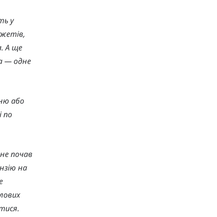
ть у
южетів,
. А ще
а — одне
сню або
і по
ене почав
нзію на
е
ілових
тися.