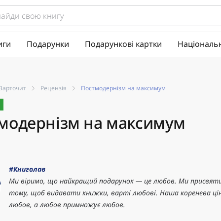
иги
Подарунки
Подарункові картки
Національ
Варточит
Рецензія
Постмодернізм на максимум
модернізм на максимум
#Книголав
Ми віримо, що найкращий подарунок — це любов. Ми присвяти
тому, щоб видавати книжки, варті любові. Наша коренева ці
любов, а любов примножує любов.