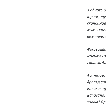
З одного б
транс, ту
скандинавс
тут немає
безкінечне
Фоссе займ
молитву з
хвилям. А
А з іншого
дратувати
інтелекту
написано,
знаків? Пр