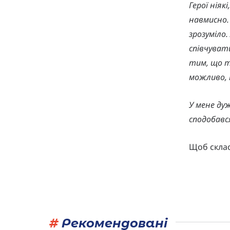
Герої ніяк
навмисно. 
зрозуміло.
співчуват
тим, що т
можливо, н
У мене дуж
сподобався
Щоб склас
#
Рекомендовані