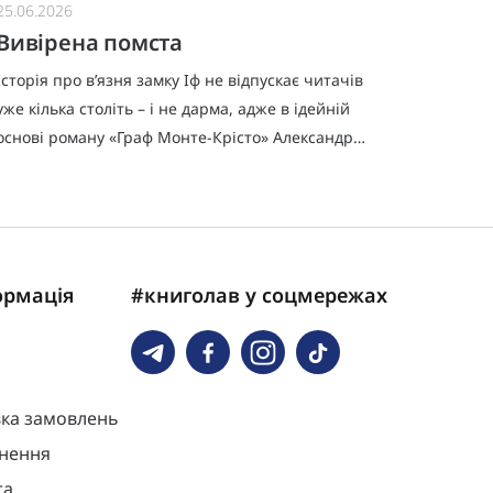
25.06.2026
17.06.20
Вивірена помста
Війна
Історія про в’язня замку Іф не відпускає читачів
Історія,
уже кілька століть – і не дарма, адже в ідейній
забороне
основі роману «Граф Монте-Крісто» Александра
приналеж
Дюма лежить думка про марність помсти, що не
ризикнут
приносить ані
на тлі ж
ормація
#книголав у соцмережах
вка замовлень
нення
та