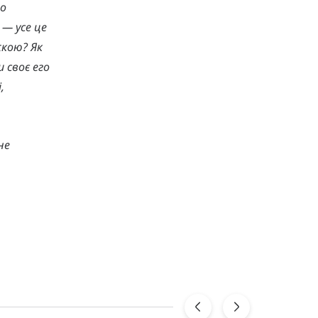
но
 — усе це
жкою? Як
 своє его
,
не