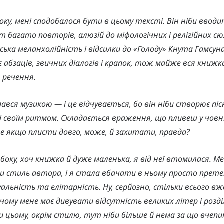
оку, мені сподобалося бути в цьому тексті. Він ніби вводи
т багато повторів, алюзій до міфологічних і релігійних с
ька меланхолійність і відсилки до «Голоду» Кнута Гамсуна
 абзаців, звичних діалогів і крапок, тож майже вся книжк
 речення.
ався музикою — і це відчувається, бо він ніби створює пі
і своїм ритмом. Складається враження, що пливеш у човн
ле якщо плисти довго, може, й захитати, правда?
 боку, хоч книжка й дуже маленька, я від неї втомилася. М
 стиль автора, і я стала вбачати в ньому просто прете
альність та елітарність. Ну, серйозно, стільки всього вж
 чому мене має дивувати відсутність великих літер і розд
и цьому, окрім стилю, тут ніби більше й нема за що вчепи