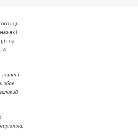
 потоці
онажах і
ріт на
»
, а
я знайти
, обоє
 великий
о
 вирішила,