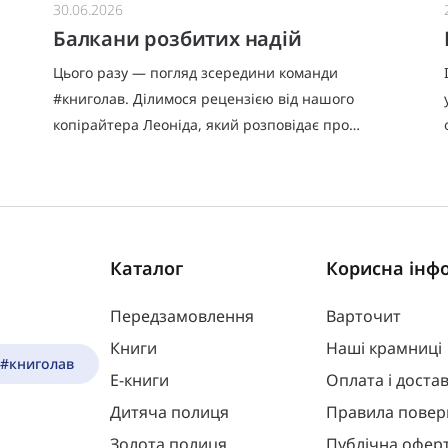
30.06.2026
Балкани розбитих надій
Цього разу — погляд зсередини команди
#книголав. Ділимося рецензією від нашого
.
копірайтера Леоніда, який розповідає про
книжку, що справді варта уваги.Я взявся за цю
книжку передусім тому, що мало зна
Каталог
Корисна інф
Передзамовлення
Варточит
Книги
Наші крамниці
 #книголав
Е-книги
Оплата і доста
Дитяча полиця
Правила повер
Золота полиця
Публічна офер