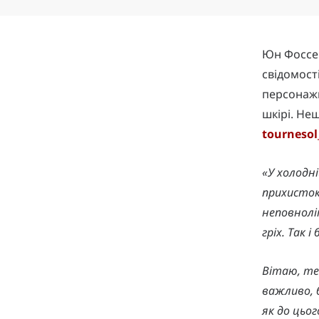
Юн Фоссе 
свідомості
персонажк
шкірі. Не
tourneso
«У холодн
прихисток
неповноліт
гріх. Так 
Вітаю, те
важливо, 
як до цьо