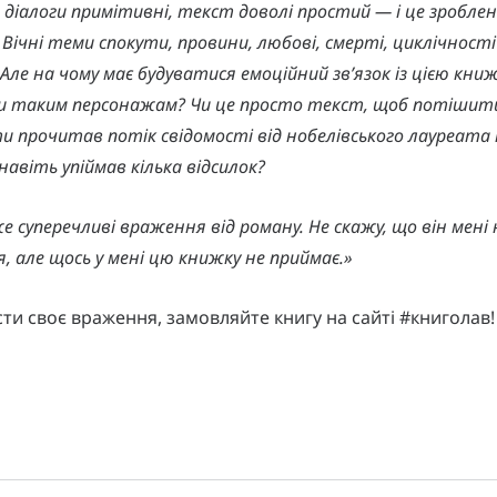
і, діалоги примітивні, текст доволі простий — і це зробле
Вічні теми спокути, провини, любові, смерті, циклічності
 Але на чому має будуватися емоційний зв’язок із цією кни
и таким персонажам? Чи це просто текст, щоб потішити
и прочитав потік свідомості від нобелівського лауреата і
авіть упіймав кілька відсилок?
е суперечливі враження від роману. Не скажу, що він мені 
, але щось у мені цю книжку не приймає.»
ти своє враження, замовляйте книгу на сайті #книголав!