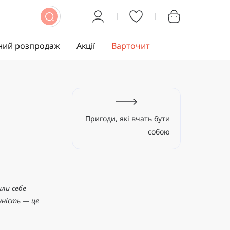
ний розпродаж
Акції
Варточит
Пригоди, які вчать бути
собою
ли себе
нність — це