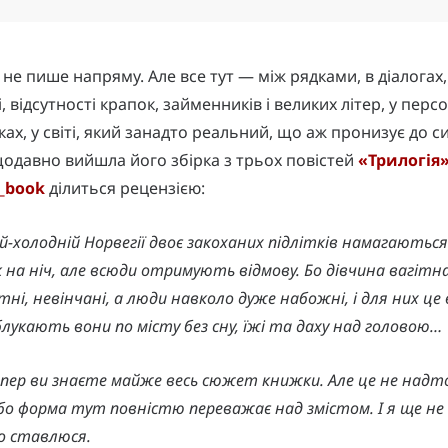
не пише напряму. Але все тут — між рядками, в діалогах,
, відсутності крапок, займенників і великих літер, у перс
ах, у світі, який занадто реальний, що аж пронизує до си
щодавно вийшла його збірка з трьох повістей
«Трилогія
l_book
ділиться рецензією:
ій-холодній Норвегії двоє закоханих підлітків намагаютьс
 на ніч, але всюди отримують відмову. Бо дівчина вагітна
ні, невінчані, а люди навколо дуже набожні, і для них це
і блукають вони по місту без сну, їжі та даху над головою…
пер ви знаєте майже весь сюжет книжки. Але це не надт
бо форма тут повністю переважає над змістом. І я ще не
го ставлюся.