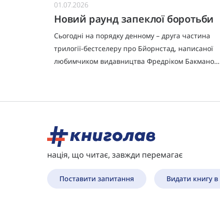
01.07.2026
Новий раунд запеклої боротьби
оман
Сьогодні на порядку денному – друга частина
ашому
трилогії-бестселеру про Бйорнстад, написаної
тину»
любимчиком видавництва Фредріком Бакманом
«Ми проти вас» показує нам наслідки трагічних
жи
подій, що мали місце в
нація, що читає, завжди перемагає
Поставити запитання
Видати книгу в