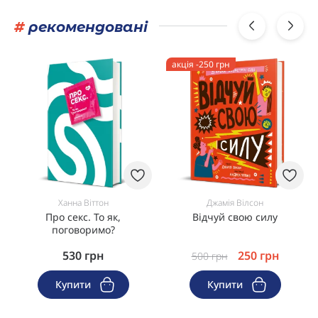
#
рекомендовані
акція -250 грн
Ханна Віттон
Джамія Вілсон
Про секс. То як,
Відчуй свою силу
поговоримо?
530
грн
250
грн
500
грн
Купити
Купити