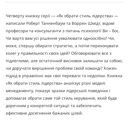
Четверту книжку серії — «Як обрати стиль лідерства» —
написали Роберт Танненбаум та Воррен Шмідт, відомі
професори та консультанти з питань психології Ви – бос.
Чи варто вам усі рішення ухвалювати одноосібно? Чи,
може, спершу обирати стратегію, а потім переконувати
колег у правильності своїх ідей? Обговорювати все з
підлеглими, але остаточний висновок залишати за собою,
чи доручати вирішення проблем своїй команді? Кожен
підхід в управлінні має свої переваги та недоліки. Книжка
«Як обрати стиль лідерства» аналізує різні моделі
менеджменту, показує зразки лідерської поведінки і
допомагає обрати саме той стиль керування, який буде
доречним у конкретній ситуації та забезпечить
ефективне досягнення бажаних цілей.