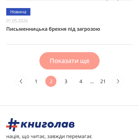
Новина
01.05.2026
Письменницька брехня під загрозою
Показати ще
1
2
3
4
...
21
нація, що читає, завжди перемагає