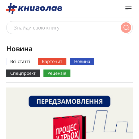
Новина
Всі статті
Варточит
Новина
Спецпроєкт
Рецензія