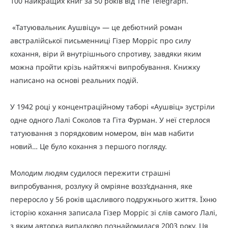
100 найкращих книг за 50 років від The Telegraph.
«Татуювальник Аушвіцу» — це дебютний роман
австралійської письменниці Гізер Морріс про силу
кохання, віри й внутрішнього спротиву, завдяки яким
можна пройти крізь найтяжчі випробування. Книжку
написано на основі реальних подій.
У 1942 році у концентраційному таборі «Аушвіц» зустріли
одне одного Лалі Соколов та Гіта Фурман. У неї стерлося
татуювання з порядковим номером, він мав набити
новий… Це було кохання з першого погляду.
Молодим людям судилося пережити страшні
випробування, розлуку й омріяне возз’єднання, яке
переросло у 56 років щасливого подружнього життя. Їхню
історію кохання записала Гізер Морріс зі слів самого Лалі,
з яким авторка випадково познайомилася 2003 року. Ця