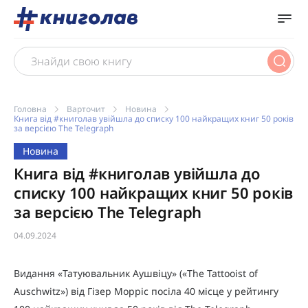
Головна
Варточит
Новина
Книга від #книголав увійшла до списку 100 найкращих книг 50 років
за версією The Telegraph
Новина
Книга від #книголав увійшла до
списку 100 найкращих книг 50 років
за версією The Telegraph
04.09.2024
Видання «Татуювальник Аушвіцу» («The Tattooist of
Auschwitz») від Гізер Морріс посіла 40 місце у рейтингу