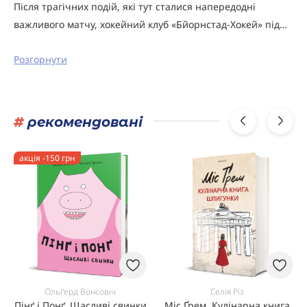
Після трагічних подій, які тут сталися напередодні
важливого матчу, хокейний клуб «Бйорнстад-Хокей» під…
Розгорнути
#
рекомендовані
акція -150 грн
Ольґерд Вонсовіч
Селія Різ
Пінґ і Понґ. Щасливі свинки
Міс Ґрем. Кулінарна книга