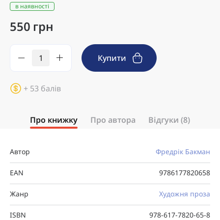
в наявності
550 грн
Купити
+ 53 балів
Про книжку
Про автора
Відгуки (8)
Автор
Фредрік Бакман
EAN
9786177820658
Жанр
Художня проза
ISBN
978-617-7820-65-8