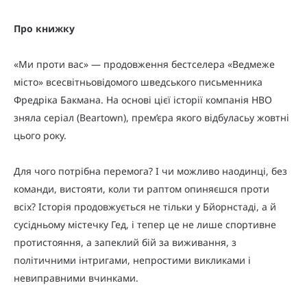
Про книжку
«Ми проти вас» — продовження бестселера «Ведмеже
місто» всесвітньовідомого шведського письменника
Фредріка Бакмана. На основі цієї історії компанія HBO
зняла серіал (Beartown), прем’єра якого відбуласьу жовтні
цього року.
Для чого потрібна перемога? І чи можливо наодинці, без
команди, вистояти, коли ти раптом опиняєшся проти
всіх? Історія продовжується не тільки у Бйорнстаді, а й
сусідньому містечку Гед, і тепер це не лише спортивне
протистояння, а запеклий бій за виживання, з
політичними інтригами, непростими викликами і
невиправними вчинками.