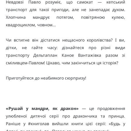
Невдовзі Павло розуміє, що самокат — кепський
транспорт для такої пригоди, але не занепадає духом.
Хлопчина мандрує потягом, повітряною кулею,
квадроциклом, човном...
Чи встигне він дістатися нещасного королівства? І ви,
дітки, не гайте часу: дізнайтеся про різні види
транспорту Дельтаплан Каное Вантажівка разом зі
сміливцем-Павлом! Цікаво, чим закінчиться ця історія?
Приготуйтеся до неабиякого сюрпризу!
«Рушай у мандри, як дракон»
— це продовження
улюбленої дитячої серії про дракончика та принца.
Раніше у #книголав вийшли книги цієї серії: «Будь у