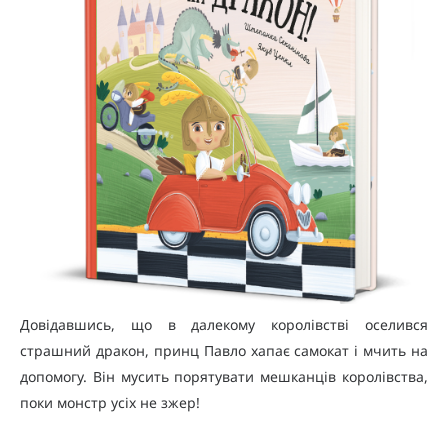
Довідавшись, що в далекому королівстві оселився
страшний дракон, принц Павло хапає самокат і мчить на
допомогу. Він мусить порятувати мешканців королівства,
поки монстр усіх не зжер!