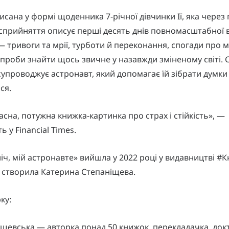
исана у формі щоденника 7-річної дівчинки Ії, яка через
сприйняття описує перші десять днів повномасштабної в
— тривоги та мрії, турботи й переконання, спогади про 
спроби знайти щось звичне у назавжди зміненому світі. 
супроводжує астронавт, який допомагає їй зібрати думки
ся.
асна, потужна книжка-картинка про страх і стійкість», —
 у Financial Times.
ніч, мій астронавте» вийшла у 2022 році у видавництві #К
ї створила Катерина Степаніщева.
ку:
щевська — авторка понад 50 книжок, перекладачка, док