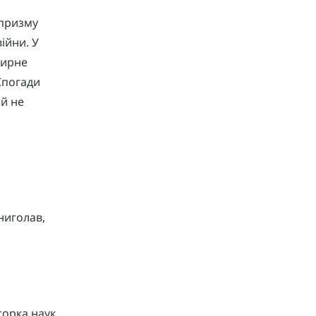
 призму
ійни. У
мирне
Спогади
 й не
ниголав,
торка наук