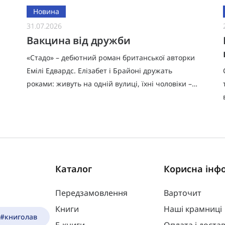
Новина
31.07.2026
Вакцина від дружби
«Стадо» – дебютний роман британської авторки
Емілі Едвардс. Елізабет і Брайоні дружать
роками: живуть на одній вулиці, їхні чоловіки –
найкращі друзі, а самі вони – хрещені матері
доньок одна одної. М
Каталог
Корисна інф
Передзамовлення
Варточит
Книги
Наші крамниці
 #книголав