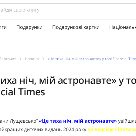
иги
Подарунки
Подарункові картки
Національ
Варточит
Новина
«Це тиха ніч, мій астронавте» у топі Financial Tim
иха ніч, мій астронавте» у то
cial Times
сани Лущевської
«Це тиха ніч, мій астронавте»
увійшла
найкращих дитячих видань 2024 року
за версією Financia