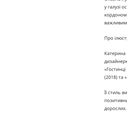
у галузі о
кордоном.
важливими 
Про ілюст
Катерина 
дизайнерк
«Гостинці 
(2018) та 
Її стиль 
позитивни
дорослих.