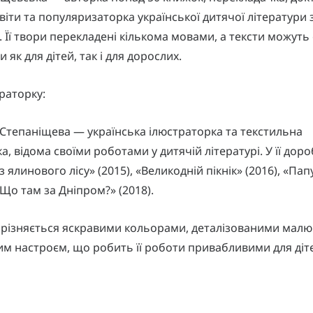
світи та популяризаторка української дитячої літератури 
 Її твори перекладені кількома мовами, а тексти можуть
як для дітей, так і для дорослих.
раторку:
Степаніщева — українська ілюстраторка та текстильна
а, відома своїми роботами у дитячій літературі. У її дор
з ялинового лісу» (2015), «Великодній пікнік» (2016), «Па
«Що там за Дніпром?» (2018).
вирізняється яскравими кольорами, деталізованими мал
м настроєм, що робить її роботи привабливими для діт