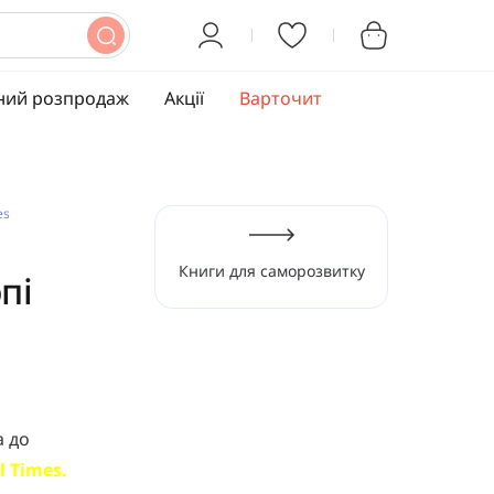
ний розпродаж
Акції
Варточит
es
Книги для саморозвитку
пі
 до
l Times.