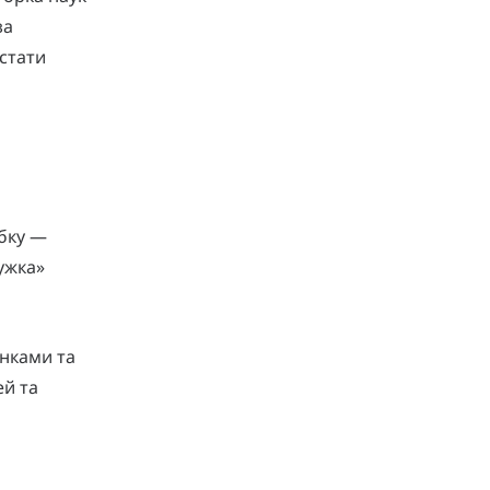
за
 стати
обку —
пужка»
юнками та
ей та