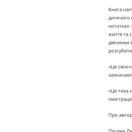
Книга нап
дитячого 
нотатках 
життя та 
дівчинки 
розгубити
«Це своєч
зазначають
«Це тиха 
ілюстраці
Про автор
Оксана Лу