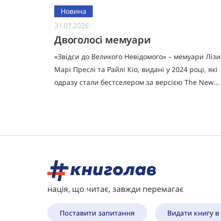
Новина
31.07.2026
ттями
Двоголосі мемуари
«Звідси до Великого Невідомого» – мемуари Лізи
ї дія
Марі Преслі та Райлі Кіо, видані у 2024 році, які
 чайок
одразу стали бестселером за версією The New
ти
York Times.Попри бажання, Ліза Марі роками не
могла написат
нація, що читає, завжди перемагає
Поставити запитання
Видати книгу в