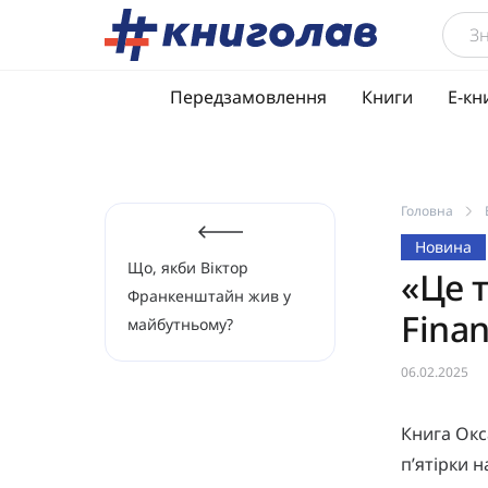
Передзамовлення
Книги
Е-кн
Головна
Новина
Що, якби Віктор
«Це т
Франкенштайн жив у
Finan
майбутньому?
06.02.2025
Книга Ок
п’ятірки 