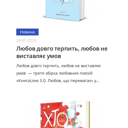
Новина
26.01.2024
Любов довго терпить, любов не
виставляє умов
Любов довго терпить, любов не виставляє
умов — третя збірка любовних поезій
«КнигаLove 3.0. Любов, що перемагає» у
#книголав.У найтемніші часи, коли навколо
хаос і, здається, що сил йти далі вже