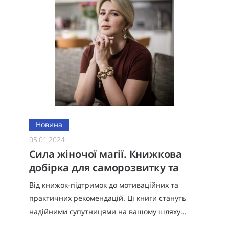
Новина
05.01.2024
Сила жіночої магії. Книжкова
добірка для саморозвитку та
самопізнання від Світлани
Від книжок-підтримок до мотиваційних та
Павелецької
практичних рекомендацій. Ці книги стануть
надійними супутницями на вашому шляху
самовдосконалення та особистісного