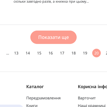
скільки завгодно разів, а книжка при цьому
залишатиметься цілою!
Показати ще
1
...
13
14
15
16
17
18
19
20
Каталог
Корисна інф
Передзамовлення
Варточит
Книги
Наші крамниці