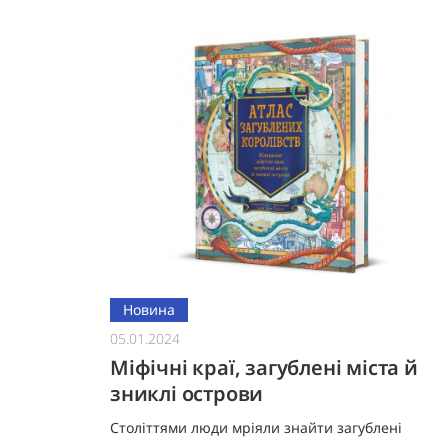
спостереження за лісовими істотам
Новина
05.01.2024
Міфічні краї, загублені міста й
зниклі острови
Століттями люди мріяли знайти загублені