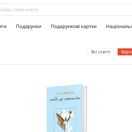
иги
Подарунки
Подарункові картки
Національ
Всі статті
Варт