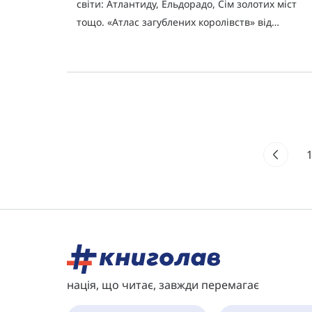
світи: Атлантиду, Ельдорадо, Сім золотих міст
тощо. «Атлас загублених королівств» від
авторки книги «Атлас тварин» Емілі Гокінс
влаштує дітлахам справжній квест
нація, що читає, завжди перемагає