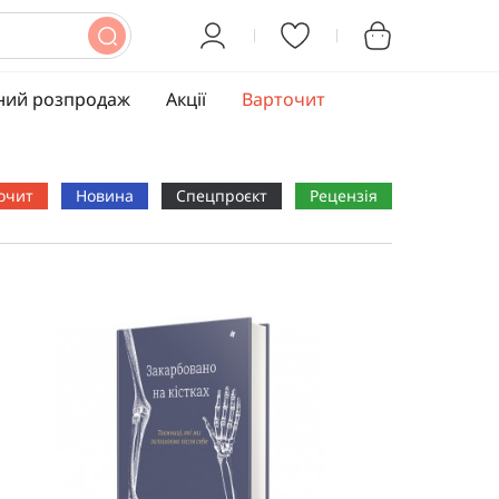
ний розпродаж
Акції
Варточит
очит
Новина
Спецпроєкт
Рецензія