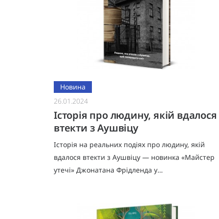
Новина
26.01.2024
Історія про людину, якій вдалося
втекти з Аушвіцу
Історія на реальних подіях про людину, якій
вдалося втекти з Аушвіцу — новинка «Майстер
утечі» Джонатана Фрідленда у
#книголав.Квітень 1944-го.В’язень Аушвіцу,
дев’ятнадцятилітній Вальтер Розенберг (я