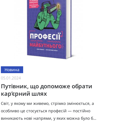
Новина
05.01.2024
Путівник, що допоможе обрати
кар’єрний шлях
Світ, у якому ми живемо, стрімко змінюється, а
особливо це стосується професій — постійно
виникають нові напрями, у яких можна було б
розвиватися. Батьки хвилюються про майбутнє