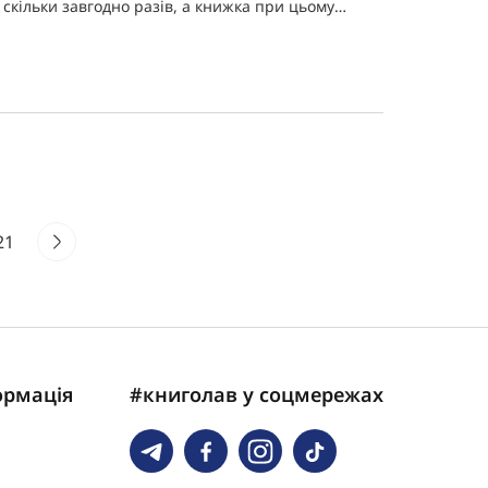
скільки завгодно разів, а книжка при цьому
залишатиметься цілою!
21
ормація
#книголав у соцмережах