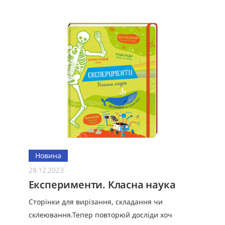
зростання, сміливих кроків й усвідомлення вла
Новина
28.12.2023
Експерименти. Класна наука
Сторінки для вирізання, складання чи
склеювання.Тепер повторюй досліди хоч