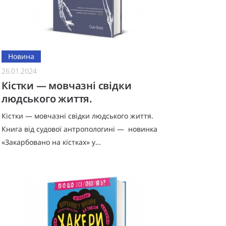
Новина
26.01.2024
Кістки — мовчазні свідки
людського життя.
Кістки — мовчазні свідки людського життя.
Книга від судової антропологині — новинка
«Закарбовано на кістках» у
#книголав.Всесвітньо відома судова
антропологиня і професорка Сью Блек
запрошує чит