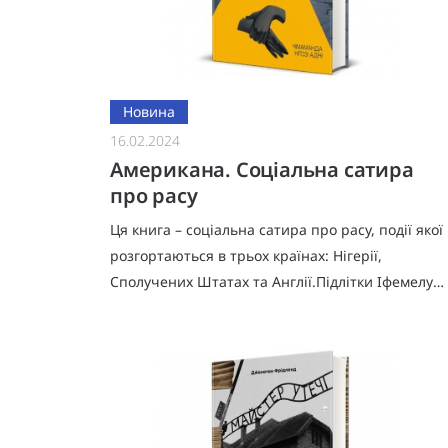
Новина
16.02.2024
Американа. Соціальна сатира
про расу
Ця книга – соціальна сатира про расу, події якої
розгортаються в трьох країнах: Нігерії,
Сполучених Штатах та Англії.Підлітки Іфемелу
й Обінзе навчаються в Нігерії і до безтями
закохані один в одного