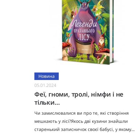
Новина
05.01.2024
Феї, гноми, тролі, німфи і не
тільки…
Чи замислювалися ви про те, які створіння
мешкають у лісі?Якось дві кузини знайшли
старенький записничок своєї бабусі, у якому
вона, коли була юною, занотовувала свої