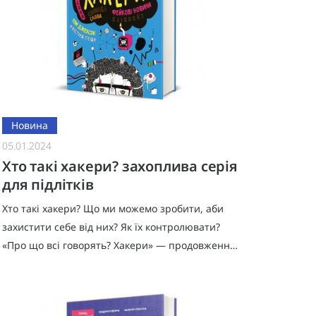
Новина
05.01.2024
Хто такі хакери? захоплива серія
для підлітків
Хто такі хакери? Що ми можемо зробити, аби
захистити себе від них? Як їх контролювати?
«Про що всі говорять? Хакери» — продовження
захопливої серії для підлітків .Вам, імовірно,
доводилося чути про ха