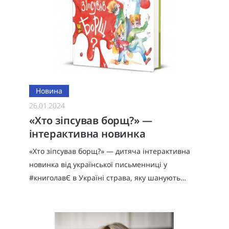
Новина
26.01.2024
«Хто зіпсував борщ?» —
інтерактивна новинка
«Хто зіпсував борщ?» — дитяча інтерактивна
новинка від української письменниці у
#книголавЄ в Україні страва, яку шанують
всюди – це борщ, який займає важливе місце в
культурному спадку країни.