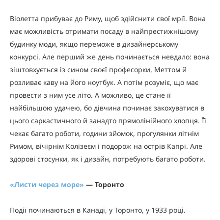
Віолетта прибуває до Риму, щоб здійснити свої мрії. Вона
має можливість отримати посаду в найпрестижнішому
будинку моди, якщо переможе в дизайнерському
конкурсі. Але перший же день починається невдало: вона
зіштовхується із сином своєї професорки, Меттом й
розливає каву на його ноутбук. А потім розуміє, що має
провести з ним усе літо. А можливо, це стане її
найбільшою удачею, бо дівчина починає закохуватися в
цього саркастичного й занадто прямолінійного хлопця. Її
чекає багато роботи, години зйомок, прогулянки літнім
Римом, вічірнім Колізеєм і подорож на острів Капрі. Але
здорові стосунки, як і дизайн, потребують багато роботи.
«
Листи через море
»
— Торонто
Події починаються в Канаді, у Торонто, у 1933 році.