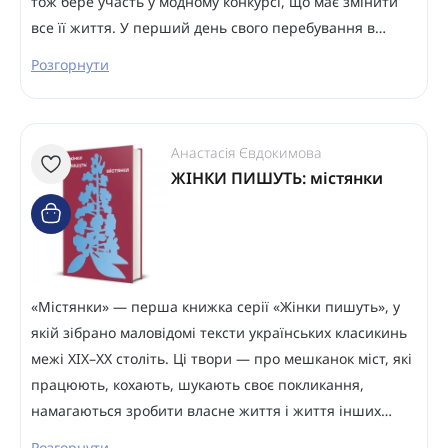
тож бере участь у модному конкурсі, що має змінити
все її життя. У перший день свого перебування в…
Розгорнути
Анастасія Євдокимова
ЖІНКИ ПИШУТЬ: містянки
«Містянки» — перша книжка серії «Жінки пишуть», у
якій зібрано маловідомі тексти українських класикинь
межі ХІХ–ХХ століть. Ці твори — про мешканок міст, які
працюють, кохають, шукають своє покликання,
намагаються зробити власне життя і життя інших…
Розгорнути