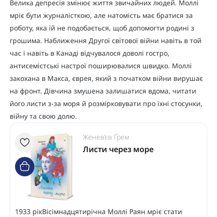
Велика депресія змінює життя звичайних людей. Моллі
мріє бути журналісткою, але натомість має братися за
роботу, яка їй не подобається, щоб допомогти родині з
грошима. Наближення Другої світової війни навіть в той
час і навіть в Канаді відчувалося доволі гостро,
антисемістські настрої поширювалися швидко. Моллі
закохана в Макса, єврея, який з початком війни вирушає
на фронт. Дівчина змушена залишатися вдома, читати
його листи з-за моря й розмірковувати про їхні стосунки,
війну та свою долю.
Женев’єв Ґрем
Листи через море
1933 рікВісімнадцятирічна Моллі Раян мріє стати