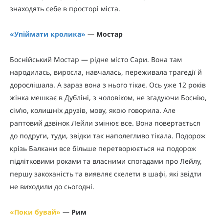
знаходять себе в просторі міста.
«
Упіймати кролика
»
— Мостар
Боснійський Мостар — рідне місто Сари. Вона там
народилась, виросла, навчалась, переживала трагедії й
дорослішала. А зараз вона з нього тікає. Ось уже 12 років
жінка мешкає в Дубліні, з чоловіком, не згадуючи Боснію,
сім’ю, колишніх друзів, мову, якою говорила. Але
раптовий дзвінок Лейли змінює все. Вона повертається
до подруги, туди, звідки так наполегливо тікала. Подорож
крізь Балкани все більше перетворюється на подорож
підлітковими роками та власними спогадами про Лейлу,
першу закоханість та виявляє скелети в шафі, які звідти
не виходили до сьогодні.
«
Поки бувай
»
— Рим