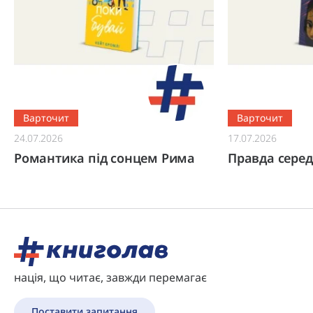
Варточит
Варточит
24.07.2026
17.07.2026
Романтика під сонцем Рима
Правда серед
нація, що читає, завжди перемагає
Поставити запитання