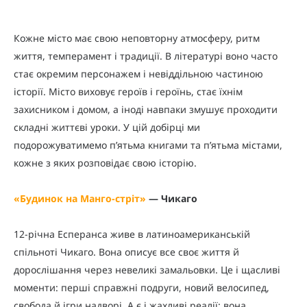
Кожне місто має свою неповторну атмосферу, ритм
життя, темперамент і традиції. В літературі воно часто
стає окремим персонажем і невіддільною частиною
історії. Місто виховує героїв і героїнь, стає їхнім
захисником і домом, а іноді навпаки змушує проходити
складні життєві уроки. У цій добірці ми
подорожуватимемо п’ятьма книгами та п’ятьма містами,
кожне з яких розповідає свою історію.
«
Будинок на Манго-стріт
»
— Чикаго
12-річна Есперанса живе в латиноамериканській
спільноті Чикаго. Вона описує все своє життя й
дорослішання через невеликі замальовки. Це і щасливі
моменти: перші справжні подруги, новий велосипед,
свобода й ігри надворі. А є і жахливі реалії: вона