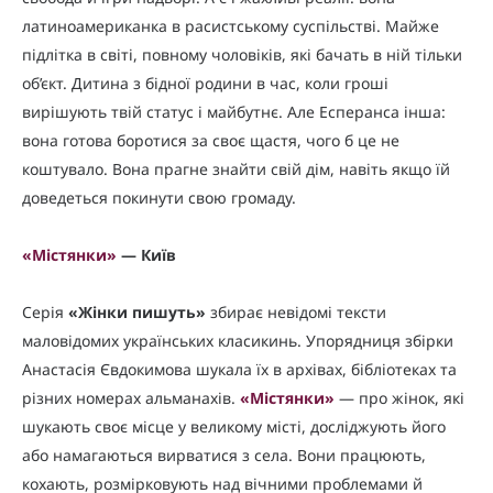
латиноамериканка в расистському суспільстві. Майже
підлітка в світі, повному чоловіків, які бачать в ній тільки
об’єкт. Дитина з бідної родини в час, коли гроші
вирішують твій статус і майбутнє. Але Есперанса інша:
вона готова боротися за своє щастя, чого б це не
коштувало. Вона прагне знайти свій дім, навіть якщо їй
доведеться покинути свою громаду.
«
Містянки
»
— Київ
Серія
«Жінки пишуть»
збирає невідомі тексти
маловідомих українських класикинь. Упорядниця збірки
Анастасія Євдокимова шукала їх в архівах, бібліотеках та
різних номерах альманахів.
«
Містянки
»
— про жінок, які
шукають своє місце у великому місті, досліджують його
або намагаються вирватися з села. Вони працюють,
кохають, розмірковують над вічними проблемами й