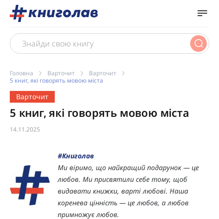
Головна
Варточит
Варточит
5 книг, які говорять мовою міста
Варточит
5 книг, які говорять мовою міста
14.11.2025
#Книголав
Ми віримо, що найкращий подарунок — це
любов. Ми присвятили себе тому, щоб
видавати книжки, варті любові. Наша
коренева цінність — це любов, а любов
примножує любов.