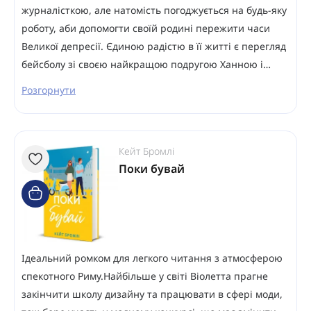
журналісткою, але натомість погоджується на будь-яку
роботу, аби допомогти своїй родині пережити часи
Великої депресії. Єдиною радістю в її житті є перегляд
бейсболу зі своєю найкращою подругою Ханною і…
Розгорнути
Кейт Бромлі
Поки бувай
Ідеальний ромком для легкого читання з атмосферою
спекотного Риму.Найбільше у світі Віолетта прагне
закінчити школу дизайну та працювати в сфері моди,