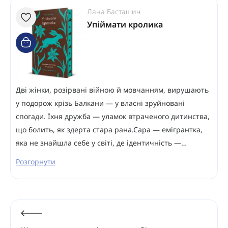
Лана Басташич
Упіймати кролика
Дві жінки, розірвані війною й мовчанням, вирушають
у подорож крізь Балкани — у власні зруйновані
спогади. Їхня дружба — уламок втраченого дитинства,
що болить, як здерта стара рана.Сара — емігрантка,
яка не знайшла себе у світі, де ідентичність —…
Розгорнути