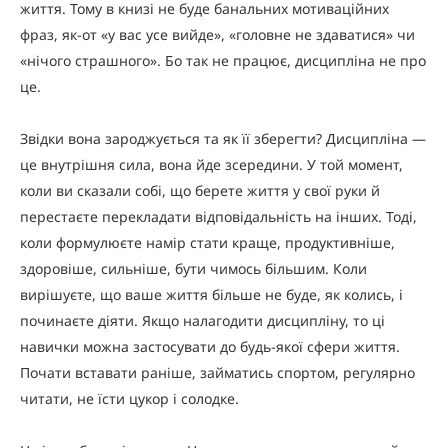
життя. Тому в книзі не буде банальних мотиваційних
фраз, як-от «у вас усе вийде», «головне не здаватися» чи
«нічого страшного». Бо так не працює, дисципліна не про
це.
Звідки вона зароджується та як її зберегти? Дисципліна —
це внутрішня сила, вона йде зсередини. У той момент,
коли ви сказали собі, що берете життя у свої руки й
перестаєте перекладати відповідальність на інших. Тоді,
коли формулюєте намір стати краще, продуктивніше,
здоровіше, сильніше, бути чимось більшим. Коли
вирішуєте, що ваше життя більше не буде, як колись, і
починаєте діяти. Якщо налагодити дисципліну, то ці
навички можна застосувати до будь-якої сфери життя.
Почати вставати раніше, займатись спортом, регулярно
читати, не їсти цукор і солодке.