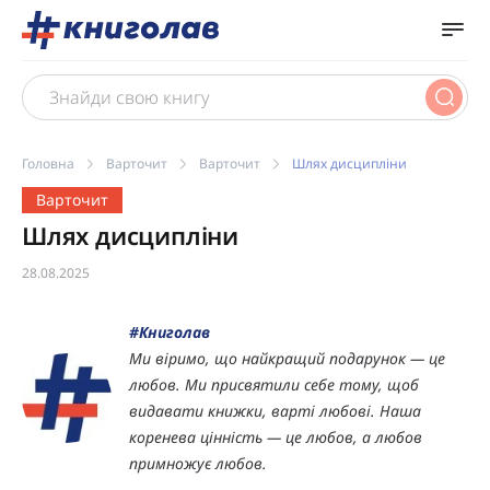
Головна
Варточит
Варточит
Шлях дисципліни
Варточит
Шлях дисципліни
28.08.2025
#Книголав
Ми віримо, що найкращий подарунок — це
любов. Ми присвятили себе тому, щоб
видавати книжки, варті любові. Наша
коренева цінність — це любов, а любов
примножує любов.