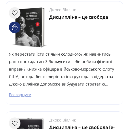
Джоко Віллінк
Дисципліна – це свобода
Як перестати їсти стільки солодкого? Як навчитись
рано прокидатись? Як змусити себе робити фізичні
вправи? Книжка офіцера військово-морського флоту
США, автора бестселерів та інструктора з лідерства
Джоко Віллінка допоможе вибудувати стратегію…
Розгорнути
Джоко Віллінк
Дисципліна – це свобода [e-