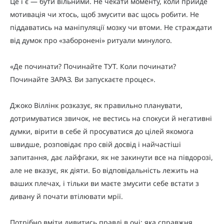
Це і є — бути вільними. Не чекати моменту, коли прийде
мотивація чи хтось, щоб змусити вас щось робити. Не
піддаватись на маніпуляції мозку чи втоми. Не страждати
від думок про «заборонені» ритуали минулого.
«Де починати? Починайте ТУТ. Коли починати?
Починайте ЗАРАЗ. Ви запускаєте процес».
Джоко Віллінк розказує, як правильно планувати,
дотримуватися звичок, не вестись на спокуси й негативні
думки, вірити в себе й просуватися до цілей якомога
швидше, розповідає про свій досвід і найчастіші
запитання, дає лайфгаки, як не закинути все на півдорозі,
але не вказує, як діяти. Бо відповідальність лежить на
ваших плечах, і тільки ви маєте змусити себе встати з
дивану й почати втілювати мрії.
Потрібно вміти дивитись правді в очі: яка справжня