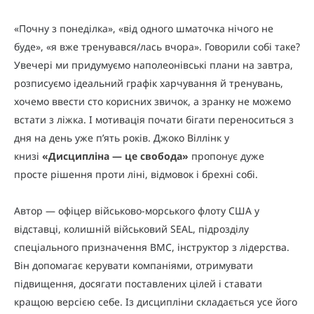
«Почну з понеділка», «від одного шматочка нічого не
буде», «я вже тренувався/лась вчора». Говорили собі таке?
Увечері ми придумуємо наполеонівські плани на завтра,
розписуємо ідеальний графік харчування й тренувань,
хочемо ввести сто корисних звичок, а зранку не можемо
встати з ліжка. І мотивація почати бігати переноситься з
дня на день уже п’ять років. Джоко Віллінк у
книзі
«
Дисципліна — це свобода
»
пропонує дуже
просте рішення проти ліні, відмовок і брехні собі.
Автор — офіцер військово-морського флоту США у
відставці, колишній військовий SEAL, підрозділу
спеціального призначення ВМС, інструктор з лідерства.
Він допомагає керувати компаніями, отримувати
підвищення, досягати поставлених цілей і ставати
кращою версією себе. Із дисципліни складається усе його